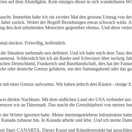
ten auf dem Abstellgleis. Kein einziges dieser in sich wunderbaren Wör
gehaucht. Immerhin habe ich ein zweites Mal den grossen Umzug von d
Jahre zurück. Wobei der Begriff Beziehungen etwas schwach wirkt. Au
ng den dort arbeitenden Menschen gegenüber ebenso. Und diese vielen
al stecken. Freiwillig, hoffentlich.
 die Situation mehrmals neu definiert. Und ich habe mich dem Tanz des
pannend. Schliesslich bin ich als Basler und Schweizer über sechzig Ja
chen Deutschland, Frankreich und Basellandschaft, dies hat der Fanta
zösische oder deutsche Grenze gefahren, um den Samstagabend oder das
e mit einer Grenze aufwarten. Wir haben jedoch drei Küsten - riesige
ei direkte Nachbarn. Mit dem südlichen Land der USA verbindet uns i
grenzen wir an Dänemark. Das macht die Grenzhüpferei von meiner basle
 der Wörter ignoriert habe. Meine internetgetriebene Infrastruktur ha
in Kanada zuhause bin. In Kanada arbeite und lebe. Und ich meine Date
den Start: CANARTA. Dieses Kunst und Künstlerprojekt hat ausschliess