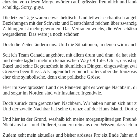
einzelne von diesen Morgenwörtern auf, grüssten freundlich und lande
schuldig. Sorry, guys.
Die letzten Tage waren etwas hektisch. Und teilweise chaotisch an
Beziehungen mit der Schweiz und Deutschland reichen über zwanzig 
Zahlungen ist mehr geworden. Das Vertrauen wuchs, die Wertschätzu
wegradieren. Das wäre ja noch schöner.
Doch die Zeiten ändern uns. Und die Situationen, in denen wir manchm
Seit ich Team Canada angehöre, mit allem drum und dran, da hat sich
und denke täglich mehr im kanadischen Way Of Life. Oh ja, das ist s
Basel und seine Begrenztheit in räumlichen Dingen, eingezwängt zwis
Grenzen beeinflusst. Als Jugendlicher bin ich öfters über die fran
eher eine symbolische, denn eine politische Grösse.
Hier im zweitgrössten Land des Planeten gibt es wenige Nachbarn, di
und sogar im Norden sind wir Insulaner. Irgendwie.
Doch zurück zum grenznahen Nachbarn. Wir haben nur an sich nur zw
Und der zweite Nachbar hat seine Grenze auf der Hans Island. Dort 
Und hier ist der Grund, weshalb ich meine morgensplitterigen Freunde
Nicht aus Lust und Dollerei, sondern rein aus dem Wissen, dass ich 
Zudem geht mein aktuelles und bisher grösstes Projekt Ende Jahr an 