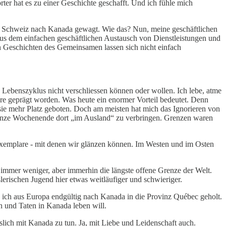
ter hat es zu einer Geschichte geschafft. Und ich fühle mich
er Schweiz nach Kanada gewagt. Wie das? Nun, meine geschäftlichen
s dem einfachen geschäftlichen Austausch von Dienstleistungen und
 Geschichten des Gemeinsamen lassen sich nicht einfach
 Lebenszyklus nicht verschliessen können oder wollen. Ich lebe, atme
hre geprägt worden. Was heute ein enormer Vorteil bedeutet. Denn
sie mehr Platz geboten. Doch am meisten hat mich das Ignorieren von
 ganze Wochenende dort „im Ausland“ zu verbringen. Grenzen waren
 Exemplare - mit denen wir glänzen können. Im Westen und im Osten
mmer weniger, aber immerhin die längste offene Grenze der Welt.
rischen Jugend hier etwas weitläufiger und schwieriger.
be ich aus Europa endgültig nach Kanada in die Provinz Québec geholt.
n und Taten in Kanada leben will.
lich mit Kanada zu tun. Ja, mit Liebe und Leidenschaft auch.