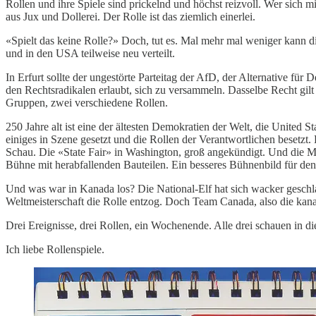
Rollen und ihre Spiele sind prickelnd und höchst reizvoll. Wer sich 
aus Jux und Dollerei. Der Rolle ist das ziemlich einerlei.
«Spielt das keine Rolle?» Doch, tut es. Mal mehr mal weniger kann 
und in den USA teilweise neu verteilt.
In Erfurt sollte der ungestörte Parteitag der AfD, der Alternative für D
den Rechtsradikalen erlaubt, sich zu versammeln. Dasselbe Recht gilt
Gruppen, zwei verschiedene Rollen.
250 Jahre alt ist eine der ältesten Demokratien der Welt, die United 
einiges in Szene gesetzt und die Rollen der Verantwortlichen besetzt
Schau. Die «State Fair» in Washington, groß angekündigt. Und die Me
Bühne mit herabfallenden Bauteilen. Ein besseres Bühnenbild für de
Und was war in Kanada los? Die National-Elf hat sich wacker geschl
Weltmeisterschaft die Rolle entzog. Doch Team Canada, also die kana
Drei Ereignisse, drei Rollen, ein Wochenende. Alle drei schauen in di
Ich liebe Rollenspiele.