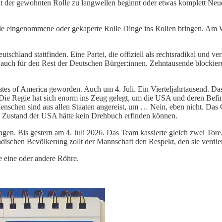
mit der gewohnten Rolle zu langweilen beginnt oder etwas komplett Neue
die eingenommene oder gekaperte Rolle Dinge ins Rollen bringen. Am 
eutschland stattfinden. Eine Partei, die offiziell als rechtsradikal und ve
 auch für den Rest der Deutschen Bürger:innen. Zehntausende blockiere
States of America geworden. Auch um 4. Juli. Ein Vierteljahrtausend. Da
. Die Regie hat sich enorm ins Zeug gelegt, um die USA und deren Befi
nschen sind aus allen Staaten angereist, um … Nein, eben nicht. Das 
n Zustand der USA hätte kein Drehbuch erfinden können.
agen. Bis gestern am 4. Juli 2026. Das Team kassierte gleich zwei T
dischen Bevölkerung zollt der Mannschaft den Respekt, den sie verdie
e eine oder andere Röhre.