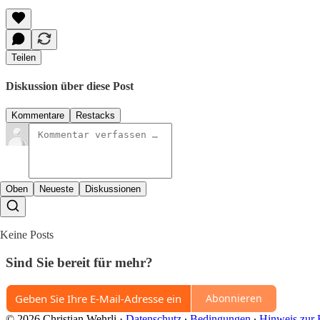
Teilen
Diskussion über diese Post
Kommentare
Restacks
Oben
Neueste
Diskussionen
Keine Posts
Sind Sie bereit für mehr?
Abonnieren
© 2026 Christian Wehrli
·
Datenschutz
∙
Bedingungen
∙
Hinweis zur 