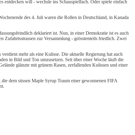
s entdecken will - wechsle ins Schauspielfach. Oder spiele einfach
Wochenende des 4. Juli waren die Rollen in Deutschland, in Kanada
rfassungsfeindlich deklariert ist. Nun, in einer Demokratie ist es auch
n Zufahrtsstrassen zur Versammlung - grösstenteils friedlich. Zwei
s verdient mehr als eine Kulisse. Die aktuelle Regierung hat auch
nden in Bild und Ton umzusetzen. Seit über einer Woche läuft die
Gelände glänzte mit grünem Rasen, zerfallenden Kulissen und einer
ore, die dem süssen Maple Syrup Traum einer gewonnenen FIFA
nt.