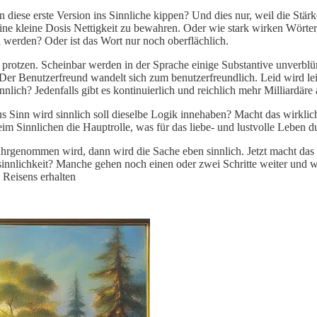
iese erste Version ins Sinnliche kippen? Und dies nur, weil die Stä
eine kleine Dosis Nettigkeit zu bewahren. Oder wie stark wirken Wörte
erden? Oder ist das Wort nur noch oberflächlich.
protzen. Scheinbar werden in der Sprache einige Substantive unverblümt 
ch. Der Benutzerfreund wandelt sich zum benutzerfreundlich. Leid wird
ich? Jedenfalls gibt es kontinuierlich und reichlich mehr Milliardäre a
s Sinn wird sinnlich soll dieselbe Logik innehaben? Macht das wirklic
beim Sinnlichen die Hauptrolle, was für das liebe- und lustvolle Leben 
rgenommen wird, dann wird die Sache eben sinnlich. Jetzt macht das Si
esinnlichkeit? Manche gehen noch einen oder zwei Schritte weiter und
s Reisens erhalten