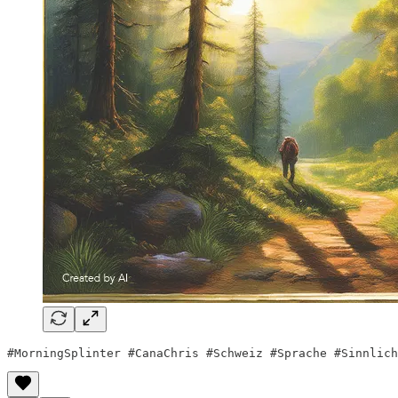
#MorningSplinter #CanaChris #Schweiz #Sprache #Sinnlich