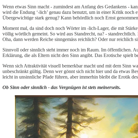
Wenn etwas Sinn macht - zumindest am Anfang des Gedankens - kann d
wird die Endung ‘-lich’ genau dazu benutzt, um in einer Kritik noch 
Übergewichtige stark genug? Kann behördlich noch Ernst genommen w
Moment mal, da sind doch noch Wörter im -lich-Lager, die mit Stärke 
völlig wörtlich gemeint. So wird aus Standrecht, na? - standrechtli
Oha, dann werden Reiche sinngemäss reichlich? Oder nur reichlich sinnl
Sinnvoll oder sinnlich steht immer noch im Raum. Im öffentlichen. Au
Erklärung, die als Eltern nicht den Sinn angibt. Das Erotische spielt 
Wenn sich Attraktivität visuell bemerkbar macht und mit dem Sinn wah
unbeschränkt gültig. Denn wer gönnt sich nicht hier und da etwas B
leicht in unsinnliche Pfade führen, aber immerhin bleibt die Erotik de
Ob Sinn oder sinnlich - das Vergnügen ist stets meinerseits.