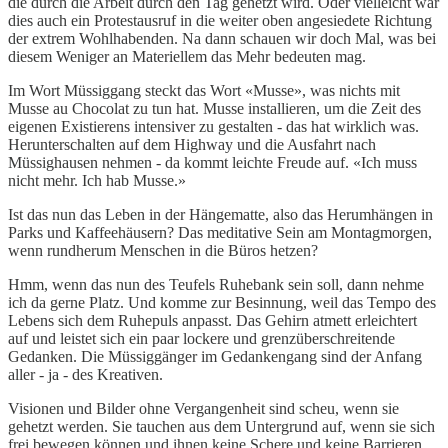
die durch die Arbeit durch den Tag gehetzt wird. Oder vielleicht war
dies auch ein Protestausruf in die weiter oben angesiedete Richtung
der extrem Wohlhabenden. Na dann schauen wir doch Mal, was bei
diesem Weniger an Materiellem das Mehr bedeuten mag.
Im Wort Müssiggang steckt das Wort «Musse», was nichts mit
Musse au Chocolat zu tun hat. Musse installieren, um die Zeit des
eigenen Existierens intensiver zu gestalten - das hat wirklich was.
Herunterschalten auf dem Highway und die Ausfahrt nach
Müssighausen nehmen - da kommt leichte Freude auf. «Ich muss
nicht mehr. Ich hab Musse.»
Ist das nun das Leben in der Hängematte, also das Herumhängen in
Parks und Kaffeehäusern? Das meditative Sein am Montagmorgen,
wenn rundherum Menschen in die Büros hetzen?
Hmm, wenn das nun des Teufels Ruhebank sein soll, dann nehme
ich da gerne Platz. Und komme zur Besinnung, weil das Tempo des
Lebens sich dem Ruhepuls anpasst. Das Gehirn atmett erleichtert
auf und leistet sich ein paar lockere und grenzüberschreitende
Gedanken. Die Müssiggänger im Gedankengang sind der Anfang
aller - ja - des Kreativen.
Visionen und Bilder ohne Vergangenheit sind scheu, wenn sie
gehetzt werden. Sie tauchen aus dem Untergrund auf, wenn sie sich
frei bewegen können und ihnen keine Schere und keine Barrieren