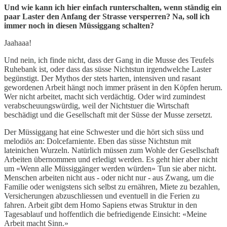
Und wie kann ich hier einfach runterschalten, wenn ständig ein
paar Laster den Anfang der Strasse versperren? Na, soll ich
immer noch in diesen Müssiggang schalten?
Jaahaaa!
Und nein, ich finde nicht, dass der Gang in die Musse des Teufels
Ruhebank ist, oder dass das süsse Nichtstun irgendwelche Laster
begünstigt. Der Mythos der stets harten, intensiven und rasant
gewordenen Arbeit hängt noch immer präsent in den Köpfen herum.
Wer nicht arbeitet, macht sich verdächtig. Oder wird zumindest
verabscheuungswürdig, weil der Nichtstuer die Wirtschaft
beschädigt und die Gesellschaft mit der Süsse der Musse zersetzt.
Der Müssiggang hat eine Schwester und die hört sich süss und
melodiös an: Dolcefarniente. Eben das süsse Nichtstun mit
lateinichen Wurzeln. Natürlich müssen zum Wohle der Gesellschaft
Arbeiten übernommen und erledigt werden. Es geht hier aber nicht
um «Wenn alle Müssiggänger werden würden» Tun sie aber nicht.
Menschen arbeiten nicht aus - oder nicht nur - aus Zwang, um die
Familie oder wenigstens sich selbst zu ernähren, Miete zu bezahlen,
Versicherungen abzuschliessen und eventuell in die Ferien zu
fahren. Arbeit gibt dem Homo Sapiens etwas Struktur in den
Tagesablauf und hoffentlich die befriedigende Einsicht: «Meine
Arbeit macht Sinn.»