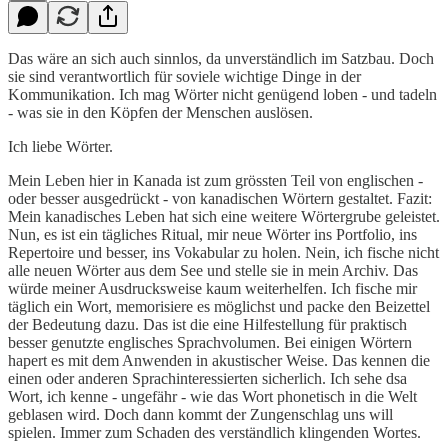
Das wäre an sich auch sinnlos, da unverständlich im Satzbau. Doch
sie sind verantwortlich für soviele wichtige Dinge in der
Kommunikation. Ich mag Wörter nicht genügend loben - und tadeln
- was sie in den Köpfen der Menschen auslösen.
Ich liebe Wörter.
Mein Leben hier in Kanada ist zum grössten Teil von englischen -
oder besser ausgedrückt - von kanadischen Wörtern gestaltet. Fazit:
Mein kanadisches Leben hat sich eine weitere Wörtergrube geleistet.
Nun, es ist ein tägliches Ritual, mir neue Wörter ins Portfolio, ins
Repertoire und besser, ins Vokabular zu holen. Nein, ich fische nicht
alle neuen Wörter aus dem See und stelle sie in mein Archiv. Das
würde meiner Ausdrucksweise kaum weiterhelfen. Ich fische mir
täglich ein Wort, memorisiere es möglichst und packe den Beizettel
der Bedeutung dazu. Das ist die eine Hilfestellung für praktisch
besser genutzte englisches Sprachvolumen. Bei einigen Wörtern
hapert es mit dem Anwenden in akustischer Weise. Das kennen die
einen oder anderen Sprachinteressierten sicherlich. Ich sehe dsa
Wort, ich kenne - ungefähr - wie das Wort phonetisch in die Welt
geblasen wird. Doch dann kommt der Zungenschlag uns will
spielen. Immer zum Schaden des verständlich klingenden Wortes.