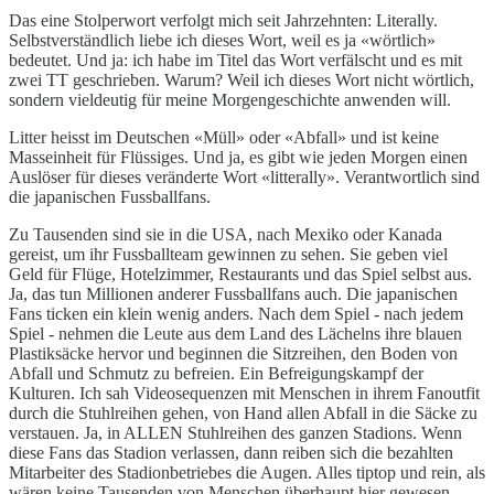
Das eine Stolperwort verfolgt mich seit Jahrzehnten: Literally.
Selbstverständlich liebe ich dieses Wort, weil es ja «wörtlich»
bedeutet. Und ja: ich habe im Titel das Wort verfälscht und es mit
zwei TT geschrieben. Warum? Weil ich dieses Wort nicht wörtlich,
sondern vieldeutig für meine Morgengeschichte anwenden will.
Litter heisst im Deutschen «Müll» oder «Abfall» und ist keine
Masseinheit für Flüssiges. Und ja, es gibt wie jeden Morgen einen
Auslöser für dieses veränderte Wort «litterally». Verantwortlich sind
die japanischen Fussballfans.
Zu Tausenden sind sie in die USA, nach Mexiko oder Kanada
gereist, um ihr Fussballteam gewinnen zu sehen. Sie geben viel
Geld für Flüge, Hotelzimmer, Restaurants und das Spiel selbst aus.
Ja, das tun Millionen anderer Fussballfans auch. Die japanischen
Fans ticken ein klein wenig anders. Nach dem Spiel - nach jedem
Spiel - nehmen die Leute aus dem Land des Lächelns ihre blauen
Plastiksäcke hervor und beginnen die Sitzreihen, den Boden von
Abfall und Schmutz zu befreien. Ein Befreigungskampf der
Kulturen. Ich sah Videosequenzen mit Menschen in ihrem Fanoutfit
durch die Stuhlreihen gehen, von Hand allen Abfall in die Säcke zu
verstauen. Ja, in ALLEN Stuhlreihen des ganzen Stadions. Wenn
diese Fans das Stadion verlassen, dann reiben sich die bezahlten
Mitarbeiter des Stadionbetriebes die Augen. Alles tiptop und rein, als
wären keine Tausenden von Menschen überhaupt hier gewesen.