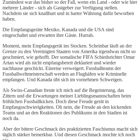
Zumindest war das bisher so der Fall, wenn ein Land - oder wie hier
mehrere Länder - sich als Gastgeber zur Verfügung stellen.
Nachdem sie sich knallhart und in harter Währung dafür beworben
haben.
Die Empfangsgeräte Mexiko, Kanada und die USA sind
eingeschaltet und erwarten ihre Gäste. Hurrah.
Moment, mein Empfangsgerät ins Stocken. Scheinbar läuft an der
Grenze zu den Vereinigten Staaten von Amerika irgendwas nicht so
geschmiert, wie gehofft. Der somalische FIFA Schiedsrichter Omar
Artan wird als nicht empfangsbereit deklariert und wieder
nachhause geschickt. Einreise verweigert. Fussballteams der
Fussballweltmeisterschaft werden an Flughäfen wie Kriminelle
empfangen. Und Kanada übt sich im vornehmen Schweigen.
Als Swiss-Canadian freute ich mich auf die Begeisterung, das
Zittern und die Erwartungen meiner Lieblingsmannschaften beim
fröhlichen Fussballkicken. Doch diese Freude gerät in
Empfangsschwierigkeiten. Oh nein, die Freude an den kickenden
Teams und an den Reaktionen des Publikums in den Stadien ist
noch da.
Aber der bittere Geschmack des praktizierten Faschismus macht sich
täglich stärker bemerkbar. Und diesen Geschmack mochte ich noch