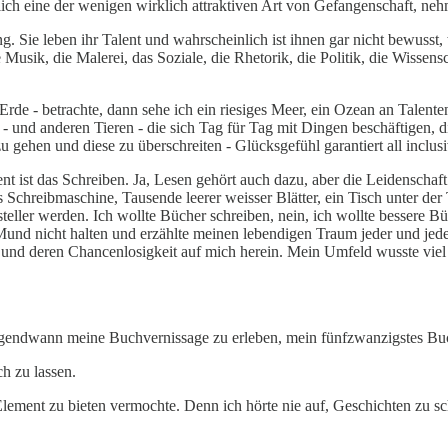
ich eine der wenigen wirklich attraktiven Art von Gefangenschaft, neh
Sie leben ihr Talent und wahrscheinlich ist ihnen gar nicht bewusst, wi
ie Musik, die Malerei, das Soziale, die Rhetorik, die Politik, die Wiss
Erde - betrachte, dann sehe ich ein riesiges Meer, ein Ozean an Talente
 und anderen Tieren - die sich Tag für Tag mit Dingen beschäftigen, di
 gehen und diese zu überschreiten - Glücksgefühl garantiert all inclusi
 ist das Schreiben. Ja, Lesen gehört auch dazu, aber die Leidenschaft li
s Schreibmaschine, Tausende leerer weisser Blätter, ein Tisch unter de
teller werden. Ich wollte Bücher schreiben, nein, ich wollte bessere B
und nicht halten und erzählte meinen lebendigen Traum jeder und jed
en und deren Chancenlosigkeit auf mich herein. Mein Umfeld wusste vie
 irgendwann meine Buchvernissage zu erleben, mein fünfzwanzigstes Bu
ch zu lassen.
Element zu bieten vermochte. Denn ich hörte nie auf, Geschichten zu sc