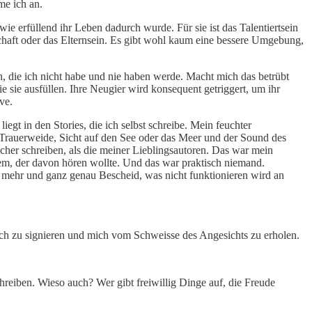
me ich an.
e erfüllend ihr Leben dadurch wurde. Für sie ist das Talentiertsein
enschaft oder das Elternsein. Es gibt wohl kaum eine bessere Umgebung,
n, die ich nicht habe und nie haben werde. Macht mich das betrübt
e sie ausfüllen. Ihre Neugier wird konsequent getriggert, um ihr
ve.
egt in den Stories, die ich selbst schreibe. Mein feuchter
r Trauerweide, Sicht auf den See oder das Meer und der Sound des
ücher schreiben, als die meiner Lieblingsautoren. Das war mein
em, der davon hören wollte. Und das war praktisch niemand.
l mehr und ganz genau Bescheid, was nicht funktionieren wird an
ch zu signieren und mich vom Schweisse des Angesichts zu erholen.
hreiben. Wieso auch? Wer gibt freiwillig Dinge auf, die Freude