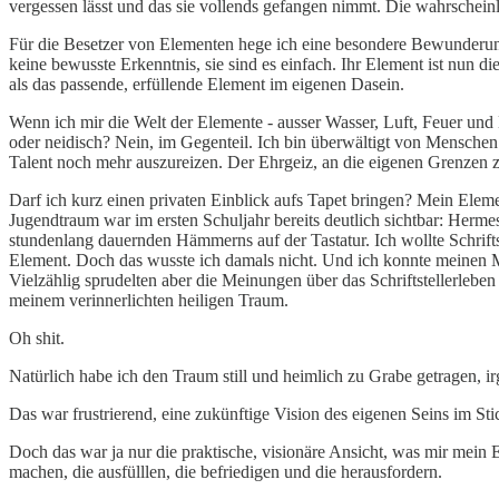
vergessen lässt und das sie vollends gefangen nimmt. Die wahrscheinl
Für die Besetzer von Elementen hege ich eine besondere Bewunderung. 
keine bewusste Erkenntnis, sie sind es einfach. Ihr Element ist nun d
als das passende, erfüllende Element im eigenen Dasein.
Wenn ich mir die Welt der Elemente - ausser Wasser, Luft, Feuer und 
oder neidisch? Nein, im Gegenteil. Ich bin überwältigt von Menschen -
Talent noch mehr auszureizen. Der Ehrgeiz, an die eigenen Grenzen zu
Darf ich kurz einen privaten Einblick aufs Tapet bringen? Mein Element
Jugendtraum war im ersten Schuljahr bereits deutlich sichtbar: Herme
stundenlang dauernden Hämmerns auf der Tastatur. Ich wollte Schrifts
Element. Doch das wusste ich damals nicht. Und ich konnte meinen M
Vielzählig sprudelten aber die Meinungen über das Schriftstellerleb
meinem verinnerlichten heiligen Traum.
Oh shit.
Natürlich habe ich den Traum still und heimlich zu Grabe getragen,
Das war frustrierend, eine zukünftige Vision des eigenen Seins im Sti
Doch das war ja nur die praktische, visionäre Ansicht, was mir mein 
machen, die ausfülllen, die befriedigen und die herausfordern.