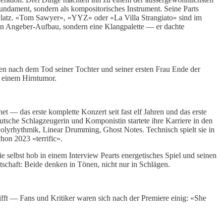
fundament, sondern als kompositorisches Instrument. Seine Parts
 Platz. «Tom Sawyer», «YYZ» oder «La Villa Strangiato» sind im
in Angeber-Aufbau, sondern eine Klangpalette — er dachte
cken nach dem Tod seiner Tochter und seiner ersten Frau Ende der
n einem Hirntumor.
 — das erste komplette Konzert seit fast elf Jahren und das erste
utsche Schlagzeugerin und Komponistin startete ihre Karriere in den
Polyrhythmik, Linear Drumming, Ghost Notes. Technisch spielt sie in
chon 2023 «terrific».
e selbst hob in einem Interview Pearts energetisches Spiel und seinen
schaft: Beide denken in Tönen, nicht nur in Schlägen.
ifft — Fans und Kritiker waren sich nach der Premiere einig: «She