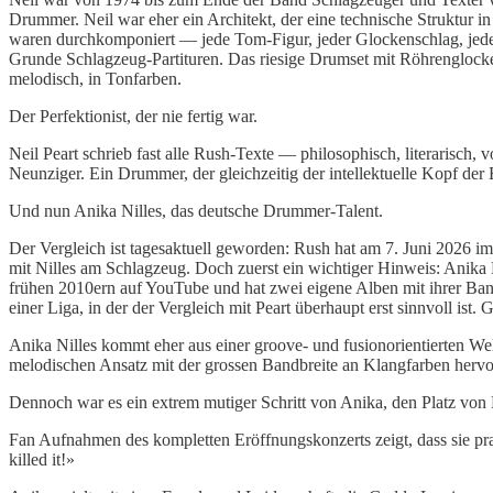
Drummer. Neil war eher ein Architekt, der eine technische Struktur i
waren durchkomponiert — jede Tom-Figur, jeder Glockenschlag, jedes
Grunde Schlagzeug-Partituren. Das riesige Drumset mit Röhrenglocke
melodisch, in Tonfarben.
Der Perfektionist, der nie fertig war.
Neil Peart schrieb fast alle Rush-Texte — philosophisch, literarisch,
Neunziger. Ein Drummer, der gleichzeitig der intellektuelle Kopf der
Und nun Anika Nilles, das deutsche Drummer-Talent.
Der Vergleich ist tagesaktuell geworden: Rush hat am 7. Juni 2026 im
mit Nilles am Schlagzeug. Doch zuerst ein wichtiger Hinweis: Anika N
frühen 2010ern auf YouTube und hat zwei eigene Alben mit ihrer Band
einer Liga, in der der Vergleich mit Peart überhaupt erst sinnvoll ist
Anika Nilles kommt eher aus einer groove- und fusionorientierten Welt
melodischen Ansatz mit der grossen Bandbreite an Klangfarben hervor
Dennoch war es ein extrem mutiger Schritt von Anika, den Platz von
Fan Aufnahmen des kompletten Eröffnungskonzerts zeigt, dass sie prak
killed it!»