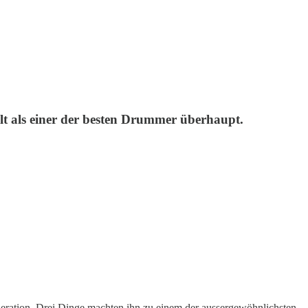
lt als einer der besten Drummer überhaupt.
eration. Drei Dinge machten ihn zu einem der aussergewöhnlichsten