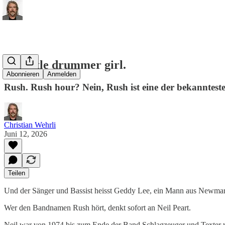
Big little drummer girl.
Abonnieren
Anmelden
Rush. Rush hour? Nein, Rush ist eine der bekanntest
Christian Wehrli
Juni 12, 2026
Teilen
Und der Sänger und Bassist heisst Geddy Lee, ein Mann aus Newmar
Wer den Bandnamen Rush hört, denkt sofort an Neil Peart.
Neil war von 1974 bis zum Ende der Band Schlagzeuger und Texter v