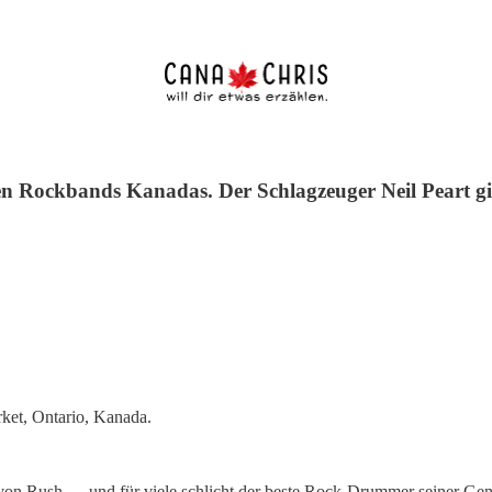
en Rockbands Kanadas. Der Schlagzeuger Neil Peart gi
ket, Ontario, Kanada.
on Rush — und für viele schlicht der beste Rock-Drummer seiner Gen