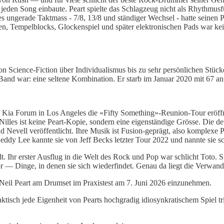
n jeden Song einbaute. Peart spielte das Schlagzeug nicht als Rhythmus
 ungerade Taktmass - 7/8, 13/8 und ständiger Wechsel - hatte seinen
n, Tempelblocks, Glockenspiel und später elektronischen Pads war ke
 von Science-Fiction über Individualismus bis zu sehr persönlichen Stü
 Band war: eine seltene Kombination. Er starb im Januar 2020 mit 67 a
 Kia Forum in Los Angeles die «Fifty Something»-Reunion-Tour eröffnet
illes ist keine Peart-Kopie, sondern eine eigenständige Grösse. Die de
 Nevell veröffentlicht. Ihre Musik ist Fusion-geprägt, also komplexe 
. Geddy Lee kannte sie von Jeff Becks letzter Tour 2022 und nannte sie s
. Ihr erster Ausflug in die Welt des Rock und Pop war schlicht Toto. Si
 — Dinge, in denen sie sich wiederfindet. Genau da liegt die Verwandt
 Neil Peart am Drumset im Praxistest am 7. Juni 2026 einzunehmen.
tisch jede Eigenheit von Pearts hochgradig idiosynkratischem Spiel tr