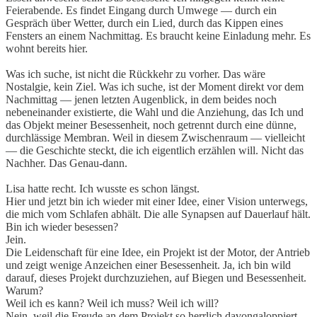
Feierabende. Es findet Eingang durch Umwege — durch ein
Gespräch über Wetter, durch ein Lied, durch das Kippen eines
Fensters an einem Nachmittag. Es braucht keine Einladung mehr. Es
wohnt bereits hier.
Was ich suche, ist nicht die Rückkehr zu vorher. Das wäre
Nostalgie, kein Ziel. Was ich suche, ist der Moment direkt vor dem
Nachmittag — jenen letzten Augenblick, in dem beides noch
nebeneinander existierte, die Wahl und die Anziehung, das Ich und
das Objekt meiner Besessenheit, noch getrennt durch eine dünne,
durchlässige Membran. Weil in diesem Zwischenraum — vielleicht
— die Geschichte steckt, die ich eigentlich erzählen will. Nicht das
Nachher. Das Genau-dann.
Lisa hatte recht. Ich wusste es schon längst.
Hier und jetzt bin ich wieder mit einer Idee, einer Vision unterwegs,
die mich vom Schlafen abhält. Die alle Synapsen auf Dauerlauf hält.
Bin ich wieder besessen?
Jein.
Die Leidenschaft für eine Idee, ein Projekt ist der Motor, der Antrieb
und zeigt wenige Anzeichen einer Besessenheit. Ja, ich bin wild
darauf, dieses Projekt durchzuziehen, auf Biegen und Besessenheit.
Warum?
Weil ich es kann? Weil ich muss? Weil ich will?
Nein, weil die Freude an dem Projekt so herrlich davongaloppiert.