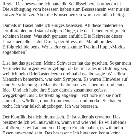
Regie. Das besessene Ich hatte die Schlüssel bereits umgedreht.
Die Abbiegung vom besessen haben zum Besessensein war nur ein
kurzer Aufblitzer. Aber die Konsequenzen waren ziemlich heftig.
Damals in Basel hatte ich einiges besessen. All diese materiellen
komfortablen und statuslastigen Dinge, die das Leben erfolgreich
scheinen lassen. Was sich genauso anfühlt. Die Kehrseite dieser
Luxusmedaille ist der Druck, der Stress, der Marathon des
Erfolgreichbleibens. Wo ist der entspannte Typ im Hippie-Modus
abgeblieben?
Lisa hat das gesehen. Meine Schwester hat das gesehen. Sogar mein
Vermieter hat irgendwann gefragt, ob bei mir alles in Ordnung sei,
weil ich beim Briefkastenleeren dreimal dasselbe sagte. Was diese
Menschen bemerkten, war kein Symptom. Es waren Hinweise auf
eine Verschiebung in Machtverhältnissen zwischen mir und einer
Idee. Und ich habe ihre Sätze damals zusammengefasst,
weggebogen, als Übertreibung abgelegt. Jetzt höre ich sie noch
einmal — wörtlich, ohne Kommentar — und merke: Sie hatten
recht. Ich war falsch abgebogen. Ich war besessen.
Der Konflikt ist nicht dramatisch. Er ist stiller als erwartet. Das
besitzende Ich will auswählen, wann und wie viel. Es will abends
aufhören, es will an anderen Dingen Freude haben, es will beim
Essen anwesend sein. Das besessene Ich hingegen kennt keine