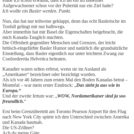
Habe ich schon erwähnt, dass ich als ein im Baselbiet
Aufgewachsener schon vor der Pubertät nur ein Ziel hatte?
Ich wollte ein Basler werden. Punkt.
Nun, das hat nur teilweise geklappt, denn das echt Baslerische im
Tonfall gelingt mir nur halbwegs.
Aber immerhin hat mir Basel die Eigenschaften beigebracht, die
mich Kanada-Tauglich machten.
Die Offenheit gegenüber Menschen und Grenzen, der leicht
britisch-eingefärbte Basler Humor und natürlich die grundsätzliche
Einstellung, dass Basler eigentlich nur unter leichtem Zwang zur
Confoederetia Helvetica beitraten.
Kanadier waren selten erfreut, wenn sie im Ausland als
„Amerikaner“ bezeichnet oder bezichtigt wurden.
Als ich vor 46 Jahren zum ersten Mal den Boden Kanadas betrat –
Montréal – war mein erster Eindruck: „
Das sieht ja aus wie in
Europa.“
Und der zweite Irrtum war: „
WOW, Nordamerikaner sind ja soo
freundlich.
“
Erst beim Grenzübertritt am Toronto Pearson Airport für den Flug
nach New York City spürte ich den Unterschied zwischen Amerika
und Kanada hautnah.
Die US-Zöllner?
Ach du meine Güte.