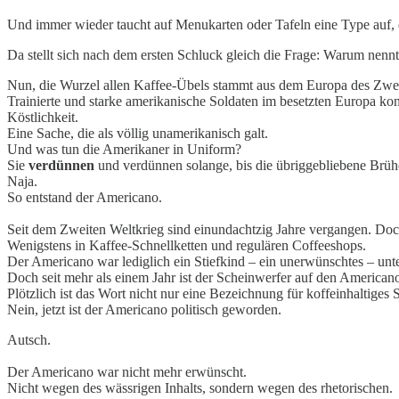
Und immer wieder taucht auf Menukarten oder Tafeln eine Type auf, d
Da stellt sich nach dem ersten Schluck gleich die Frage: Warum nen
Nun, die Wurzel allen Kaffee-Übels stammt aus dem Europa des Zwe
Trainierte und starke amerikanische Soldaten im besetzten Europa ko
Köstlichkeit.
Eine Sache, die als völlig unamerikanisch galt.
Und was tun die Amerikaner in Uniform?
Sie
verdünnen
und verdünnen solange, bis die übriggebliebene Brü
Naja.
So entstand der Americano.
Seit dem Zweiten Weltkrieg sind einundachtzig Jahre vergangen. Doc
Wenigstens in Kaffee-Schnellketten und regulären Coffeeshops.
Der Americano war lediglich ein Stiefkind – ein unerwünschtes – un
Doch seit mehr als einem Jahr ist der Scheinwerfer auf den Americano
Plötzlich ist das Wort nicht nur eine Bezeichnung für koffeinhaltiges
Nein, jetzt ist der Americano politisch geworden.
Autsch.
Der Americano war nicht mehr erwünscht.
Nicht wegen des wässrigen Inhalts, sondern wegen des rhetorischen.