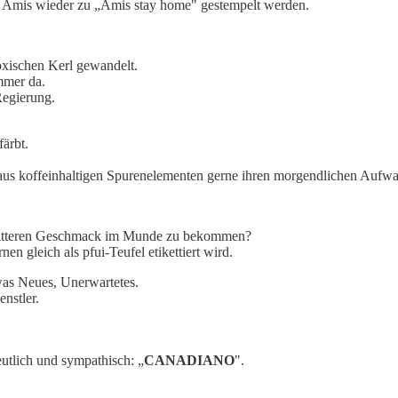
ie Amis wieder zu „Amis stay home" gestempelt werden.
oxischen Kerl gewandelt.
immer da.
Regierung.
färbt.
e aus koffeinhaltigen Spurenelementen gerne ihren morgendlichen Aufw
n bitteren Geschmack im Munde zu bekommen?
nen gleich als pfui-Teufel etikettiert wird.
twas Neues, Unerwartetes.
enstler.
eutlich und sympathisch: „
CANADIANO
".