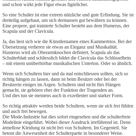
und schon wirkt jede Figur etwas figürlicher.
So eine Schulter ist eine extrem nützliche und gute Erfindung. Sie ist
dreiteilig aufgebaut, um sich dermassen gut bewähren zu können.
Eine propere, gut trainierte Schulter besteht aus dem Humerus, der
Scapula und der Clavicula.
Ja, das liest sich wie die Künstlernamen eines Kammertrios. Bei der
Übersetzung verlieren sie etwas an Eleganz und Musikalität.
Humerus wird als Oberarmknochen definiert, Scapula als das
Schulterblatt und schliesslich bildet die Clavicula das Schlüsselbein
– mit einem unüberhörbar musikalischen Unterton. Oder so ähnlich.
Wenn sich Schultern hier und da mal entschliessen sollten, sich so
richtig hängen zu lassen, dann ist beim Besitzer oder bei der
Besitzerin einiges im Argen. Schultern sind nicht fürs Hängen
gemacht, sie gehören eher der Funktion der Tragenden an.
Und dies tun sie meistens auch in exzellenter und starker Form.
So richtig attraktiv werden beide Schultern, wenn sie sich frei fühlen
und auch frei bewegen.
Die Mode-Industrie hat dies sofort eingesehen und die schulterfreie
Modelinie eingeführt. Wobei dieser Ausdruck irreführend ist. Denn
ärmellose Kleidung ist nicht frei von Schultern. Im Gegenteil. Sie
betont die Anwesenheit der Schulterpartie in besonderer Weise.