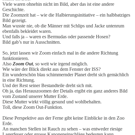
Viele waren ohnehin nicht im Bild, aber das ist eine andere
Geschichte.
Die Zoomzeit hat – wie die Halbierungsinitiative – ein halbbatziges
Bild gezeigt.
Man wusste nie, ob die Männer mit Schlips und Jacke untenrum
ebenfalls bekleidet waren.
Und falls ja – waren es Bermudas oder passende Hosen?
Bild gab’s nur in Ausschnitten.
So, jetzt lassen wir Zoom einfach mal in die andere Richtung
funktionieren.
Also
Zoom Out
, so weit wie irgend möglich.
Wie wäre der Blick direkt aus dem Fenster der ISS?
Ein wunderschön blau schimmernder Planet dreht sich gemächlich
in eine Richtung.
Und der Rest seiner Bestandteile dreht sich mit.
Oh ja, das Herauszoomen der Details ergibt ein ganz anderes Bild
vom Zustand unserer Mutter Erde.
Diese Mutter wirkt völlig gesund und wohlbehalten.
Toll, diese Zoom Out-Funktion.
Diese Perspektive aus der Ferne gibt keine Einblicke in den Zoo
Erde.
An manchen Stellen ist Rauch zu sehen – was entweder riesige
Lagerfeuer oder grosse Kanoneneinschläge bedeuten kann.