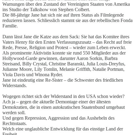
Warnungen über den Zustand der Vereinigten Staaten von Amerika
ins Studio der Talkshow von Stephen Colbert.
Die 88-jährige Jane hat sich nie auf ihren Status als Filmlegende
reduzieren lassen. Schliesslich stammt sie aus der rebellischen Fonda
Familie.
Dann lässt Jane die Katze aus dem Sack: Sie hat das Komitee ihres
Vaters Henry für den Ersten Verfassungszusatz – das Recht auf freie
Rede, Presse, Religion und Protest – wieder zum Leben erweckt.
Als prominente Aktivistin konnte sie rund 550 Mitglieder aus der
Hollywood-Garde gewinnen, darunter Aaron Sorkin, Barbra
Streisand, Billy Crystal, Christine Baranski, Julia Louis-Dreyfus,
Julianne Moore, Lily Tomlin, Melanie Griffith, Natalie Portman,
Viola Davis und Winona Ryder.
Jane ist eindeutig eine Re-Sister – die Schwester des friedlichen
Widerstands.
Wogegen richtet sich der Widerstand in den USA schon wieder?
Ach ja – gegen die aktuelle Demontage einer der ältesten
Demokratien, die in einen autokratischen Staatenbund umgebaut
werden soll.
Und gegen Repression, Aggression und das Aushebeln des
Rechtsstaats.
Welch eine unglaubliche Entwicklung für das einstige Land der
Freiheit.