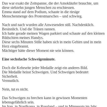
Das war exakt die Zeitspanne, die der Amokläufer brauchte, um
diese siebzehn jungen Menschen zu erschiessen.
Emma stand auf dem Podium, schaute in die riesige
Menschenmenge des Protestmarsches – und schwieg.
Nach und nach wurden alle Anwesenden still. Nachdenklich.
Besinnlich. Und die Tränen rannen.
Ich hatte gerade meinen Wagen parkiert und schaute auf den kleinen
Bildschirm meines Handys.
Diese sechs Minuten Stille haben sich in mein Gehirn und in mein
Herz eingebrannt.
Mächtiger hätte dieser Moment nie sein können.
Eine sechsfache Schweigeminute.
Doch die Kehrseite jeder Medaille zeigt ein anderes Bild.
Die Medaille heisst Schweigen. Und Schweigen bedeutet
Sicherheit.
Vermutlich.
Nein, tut es nicht.
Das Schweigen zu brechen kann in gewissen Momenten
lebensgefährlich sein.
Im Iran, in Nordkorea, in Russland – und in Minnesota im Jahr