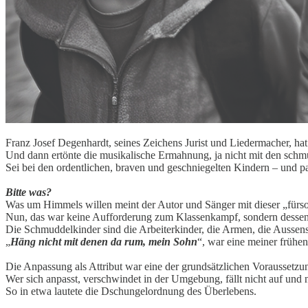
Franz Josef Degenhardt, seines Zeichens Jurist und Liedermacher, hat
Und dann ertönte die musikalische Ermahnung, ja nicht mit den schm
Sei bei den ordentlichen, braven und geschniegelten Kindern – und pa
Bitte was?
Was um Himmels willen meint der Autor und Sänger mit dieser „für
Nun, das war keine Aufforderung zum Klassenkampf, sondern desse
Die Schmuddelkinder sind die Arbeiterkinder, die Armen, die Aussense
„
Häng nicht mit denen da rum, mein Sohn
“, war eine meiner frühe
Die Anpassung als Attribut war eine der grundsätzlichen Voraussetzu
Wer sich anpasst, verschwindet in der Umgebung, fällt nicht auf un
So in etwa lautete die Dschungelordnung des Überlebens.