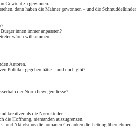
r an Gewicht zu gewinnen.
stehen, dann haben die Mahner gewonnen – und die Schmuddelkinder 
n?
le Bürger:innen immer anpassten?
setreter wären willkommen.
enden Autoren,
en Politiker gegeben hätte – und noch gibt?
usserhalb der Norm bewegen liesse?
und kreativer als die Normkinder.
glich die Hoffnung, niemanden auszugrenzen.
otest und Aktivismus die humanen Gedanken die Leitung übernehmen.