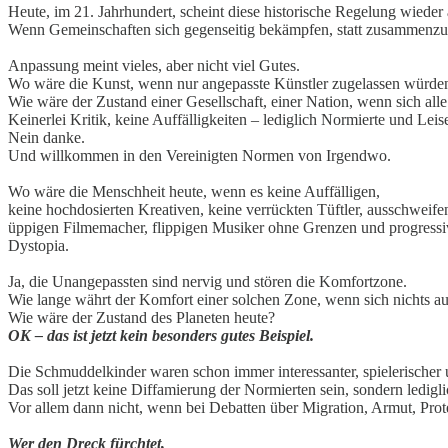
Heute, im 21. Jahrhundert, scheint diese historische Regelung wiede
Wenn Gemeinschaften sich gegenseitig bekämpfen, statt zusammenzu
Anpassung meint vieles, aber nicht viel Gutes.
Wo wäre die Kunst, wenn nur angepasste Künstler zugelassen würde
Wie wäre der Zustand einer Gesellschaft, einer Nation, wenn sich al
Keinerlei Kritik, keine Auffälligkeiten – lediglich Normierte und Lei
Nein danke.
Und willkommen in den Vereinigten Normen von Irgendwo.
Wo wäre die Menschheit heute, wenn es keine Auffälligen,
keine hochdosierten Kreativen, keine verrückten Tüftler, ausschweif
üppigen Filmemacher, flippigen Musiker ohne Grenzen und progressiv
Dystopia.
Ja, die Unangepassten sind nervig und stören die Komfortzone.
Wie lange währt der Komfort einer solchen Zone, wenn sich nichts a
Wie wäre der Zustand des Planeten heute?
OK – das ist jetzt kein besonders gutes Beispiel.
Die Schmuddelkinder waren schon immer interessanter, spielerischer 
Das soll jetzt keine Diffamierung der Normierten sein, sondern ledi
Vor allem dann nicht, wenn bei Debatten über Migration, Armut, Pr
Wer den Dreck fürchtet,