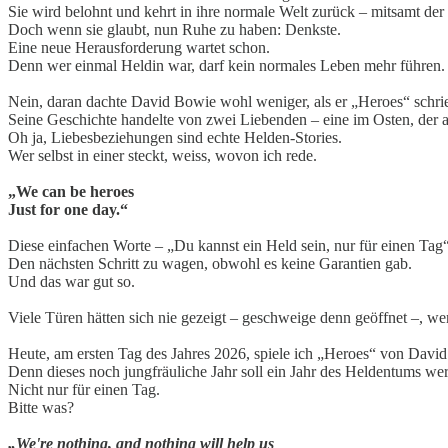
Sie wird belohnt und kehrt in ihre normale Welt zurück – mitsamt de
Doch wenn sie glaubt, nun Ruhe zu haben: Denkste.
Eine neue Herausforderung wartet schon.
Denn wer einmal Heldin war, darf kein normales Leben mehr führen.
Nein, daran dachte David Bowie wohl weniger, als er „Heroes“ schri
Seine Geschichte handelte von zwei Liebenden – eine im Osten, der 
Oh ja, Liebesbeziehungen sind echte Helden-Stories.
Wer selbst in einer steckt, weiss, wovon ich rede.
„We can be heroes
Just for one day.“
Diese einfachen Worte – „Du kannst ein Held sein, nur für einen Tag“
Den nächsten Schritt zu wagen, obwohl es keine Garantien gab.
Und das war gut so.
Viele Türen hätten sich nie gezeigt – geschweige denn geöffnet –, we
Heute, am ersten Tag des Jahres 2026, spiele ich „Heroes“ von Davi
Denn dieses noch jungfräuliche Jahr soll ein Jahr des Heldentums we
Nicht nur für einen Tag.
Bitte was?
„We're nothing, and nothing will help us