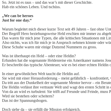
So. Jetzt ist es raus – und das war’s mit dieser Geschichte.
Hab ein schönes Leben. Und tschüss.
„We can be heroes
Just for one day.“
Warum begleitet mich dieser kurze Text seit 49 Jahren – fast ohne Un
Der Begriff Hero beziehungsweise Held erschien mir immer zu abge
Das waren für mich jene Typen, die alle kritischen Situationen mit Li
Also nichts, was ich für mich je in Anspruch nehmen könnte oder wü
Diese Schuhe waren mir einige Dutzend Nummern zu gross.
Was ist überhaupt ein Held – oder eine Heldin?
Erfunden hat die sogenannte Heldenreise ein Amerikaner namens Jos
Er beschreibt das typische Abenteuer, wie es bei einer echten Heldin 
In einer gewöhnlichen Welt taucht die Heldin auf.
Sie wird mit einer Herausforderung – meist gefährlich – konfrontiert,
Da tritt aus der Dunkelheit der sogenannte Mentor hervor – ein Berate
Die Heldin verlässt ihre vertraute Welt und wagt den ersten Schritt in
Von da an wird es turbulent: Sie trifft auf Freunde und Feinde, muss 
Wird sie bestehen oder scheitern?
Das ist der Spannungsbogen.
Doch siehe da – sie erfüllt die Mission erfolgreich.