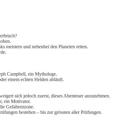
terbruch?
hoben.
nks meistern und nebenbei den Planeten retten.
rde.
eph Campbell, ein Mythologe.
oder einem echten Helden abläuft.
 weigert sich jedoch zuerst, dieses Abenteuer anzunehmen.
r, ein Motivator.
 die Gefahrenzone.
Prüfungen bestehen – bis zur grössten aller Prüfungen.