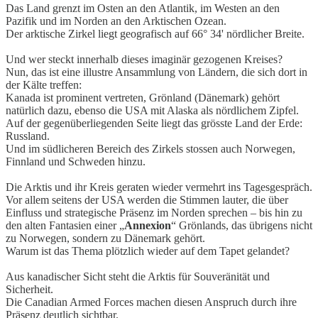
Das Land grenzt im Osten an den Atlantik, im Westen an den
Pazifik und im Norden an den Arktischen Ozean.
Der arktische Zirkel liegt geografisch auf 66° 34' nördlicher Breite.
Und wer steckt innerhalb dieses imaginär gezogenen Kreises?
Nun, das ist eine illustre Ansammlung von Ländern, die sich dort in
der Kälte treffen:
Kanada ist prominent vertreten, Grönland (Dänemark) gehört
natürlich dazu, ebenso die USA mit Alaska als nördlichem Zipfel.
Auf der gegenüberliegenden Seite liegt das grösste Land der Erde:
Russland.
Und im südlicheren Bereich des Zirkels stossen auch Norwegen,
Finnland und Schweden hinzu.
Die Arktis und ihr Kreis geraten wieder vermehrt ins Tagesgespräch.
Vor allem seitens der USA werden die Stimmen lauter, die über
Einfluss und strategische Präsenz im Norden sprechen – bis hin zu
den alten Fantasien einer „
Annexion
“ Grönlands, das übrigens nicht
zu Norwegen, sondern zu Dänemark gehört.
Warum ist das Thema plötzlich wieder auf dem Tapet gelandet?
Aus kanadischer Sicht steht die Arktis für Souveränität und
Sicherheit.
Die Canadian Armed Forces machen diesen Anspruch durch ihre
Präsenz deutlich sichtbar.