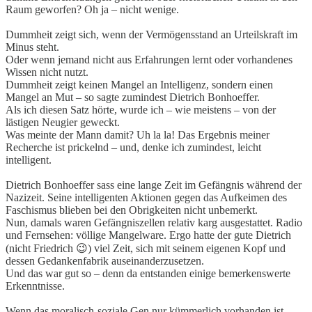
Raum geworfen? Oh ja – nicht wenige.
Dummheit zeigt sich, wenn der Vermögensstand an Urteilskraft im
Minus steht.
Oder wenn jemand nicht aus Erfahrungen lernt oder vorhandenes
Wissen nicht nutzt.
Dummheit zeigt keinen Mangel an Intelligenz, sondern einen
Mangel an Mut – so sagte zumindest Dietrich Bonhoeffer.
Als ich diesen Satz hörte, wurde ich – wie meistens – von der
lästigen Neugier geweckt.
Was meinte der Mann damit? Uh la la! Das Ergebnis meiner
Recherche ist prickelnd – und, denke ich zumindest, leicht
intelligent.
Dietrich Bonhoeffer sass eine lange Zeit im Gefängnis während der
Nazizeit. Seine intelligenten Aktionen gegen das Aufkeimen des
Faschismus blieben bei den Obrigkeiten nicht unbemerkt.
Nun, damals waren Gefängniszellen relativ karg ausgestattet. Radio
und Fernsehen: völlige Mangelware. Ergo hatte der gute Dietrich
(nicht Friedrich 😉) viel Zeit, sich mit seinem eigenen Kopf und
dessen Gedankenfabrik auseinanderzusetzen.
Und das war gut so – denn da entstanden einige bemerkenswerte
Erkenntnisse.
Wenn das moralisch-soziale Gen nur kümmerlich vorhanden ist,