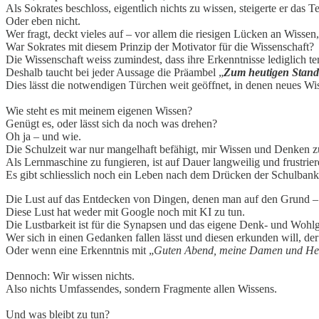
Als Sokrates beschloss, eigentlich nichts zu wissen, steigerte er da
Oder eben nicht.
Wer fragt, deckt vieles auf – vor allem die riesigen Lücken an Wissen
War Sokrates mit diesem Prinzip der Motivator für die Wissenschaft?
Die Wissenschaft weiss zumindest, dass ihre Erkenntnisse lediglich t
Deshalb taucht bei jeder Aussage die Präambel „
Zum heutigen Stand
Dies lässt die notwendigen Türchen weit geöffnet, in denen neues Wi
Wie steht es mit meinem eigenen Wissen?
Genügt es, oder lässt sich da noch was drehen?
Oh ja – und wie.
Die Schulzeit war nur mangelhaft befähigt, mir Wissen und Denken zu
Als Lernmaschine zu fungieren, ist auf Dauer langweilig und frustrier
Es gibt schliesslich noch ein Leben nach dem Drücken der Schulbank
Die Lust auf das Entdecken von Dingen, denen man auf den Grund – u
Diese Lust hat weder mit Google noch mit KI zu tun.
Die Lustbarkeit ist für die Synapsen und das eigene Denk- und Wohlg
Wer sich in einen Gedanken fallen lässt und diesen erkunden will, der
Oder wenn eine Erkenntnis mit „
Guten Abend, meine Damen und He
Dennoch: Wir wissen nichts.
Also nichts Umfassendes, sondern Fragmente allen Wissens.
Und was bleibt zu tun?