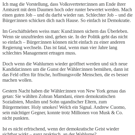
Ich mag die Vorstellung, dass Volksvertreter:innen am Ende ihrer
Amtszeit mit dem Daumen hoch oder runter bewertet werden. Mach
einen guten Job – und du darfst wieder ran. Schlechter Job – und die
Bürger:innen schicken dich nach Hause. So einfach ist Demokratie.
Im Geschäftsleben weiss man: Kund:innen sichern das Überleben.
Wenn sie unzufrieden sind, gehen sie. In der Politik geht das nicht
so einfach – Bürger:innen können nicht einfach zu einer anderen
Regierung wechseln. Das ist fatal, wenn man vier Jahre lang
schlechtes Management ertragen muss.
Doch wenn die Wahlurnen wieder geöffnet werden und sich neue
Kandidat:innen um die Gunst der Wähler:innen bemühen, dann ist
das Feld offen für frische, hoffnungsvolle Menschen, die es besser
machen wollen.
Gestern Nacht haben die Wähler:innen von New York genau das
getan: Sie wählten Zohran Mamdani, einen demokratischen
Sozialisten, Muslim und Sohn ugandischer Eltern, zum
Bürgermeister. Holy smokes! Welch ein Signal. Andrew Cuomo,
sein mächtiger Gegner, konnte trotz Millionen von Musk & Co.
nicht punkten.
Ist es nicht erfrischend, wenn der demokratische Geist wieder
sichtbar wirkt – ganz praktisch, an der Wahlurne?